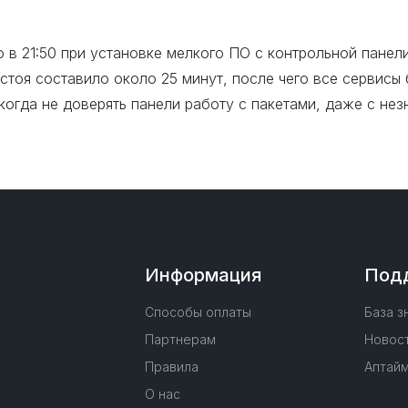
о в 21:50 при установке мелкого ПО с контрольной панел
остоя составило около 25 минут, после чего все сервис
когда не доверять панели работу с пакетами, даже с нез
Информация
Под
Способы оплаты
База з
Партнерам
Новос
й
Правила
Аптай
О нас