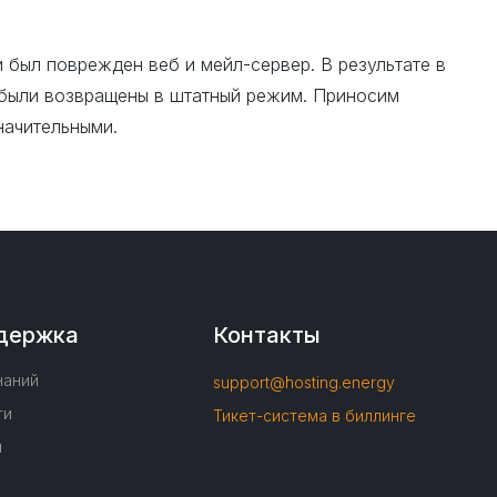
и был поврежден веб и мейл-сервер. В результате в
ы были возвращены в штатный режим. Приносим
начительными.
держка
Контакты
наний
support@hosting.energy
ти
Тикет-система в биллинге
м