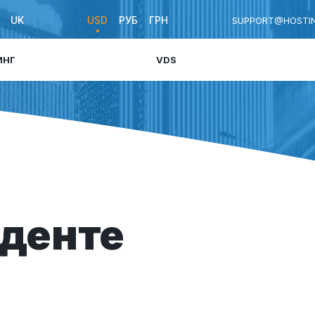
UK
USD
РУБ
ГРН
SUPPORT@HOSTIN
ИНГ
VDS
иденте