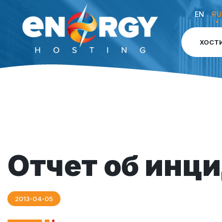
EN
RU
ХОСТ
Отчет об инц
2013-04-05