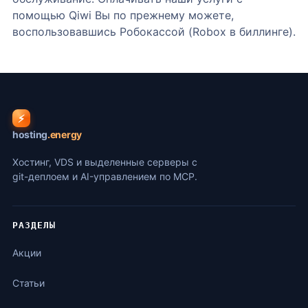
помощью Qiwi Вы по прежнему можете,
воспользовавшись Робокассой (Robox в биллинге).
⚡
hosting
.energy
Хостинг, VDS и выделенные серверы с
git-деплоем и AI-управлением по MCP.
РАЗДЕЛЫ
Акции
Статьи