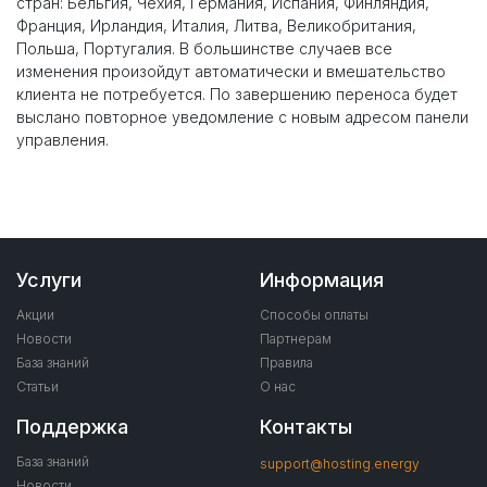
стран: Бельгия, Чехия, Германия, Испания, Финляндия,
Франция, Ирландия, Италия, Литва, Великобритания,
Польша, Португалия. В большинстве случаев все
изменения произойдут автоматически и вмешательство
клиента не потребуется. По завершению переноса будет
выслано повторное уведомление с новым адресом панели
управления.
Услуги
Информация
Акции
Способы оплаты
Новости
Партнерам
База знаний
Правила
Статьи
О нас
Поддержка
Контакты
База знаний
support@hosting.energy
Новости