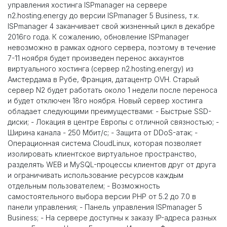
управления хостинга ISPmanager на сервере
n2.hosting.energy до версии ISPmanager 5 Business, т.к.
ISPmanager 4 заканчивает свой жизненный цикл в декабре
2016го года. К сожалению, обновление ISPmanager
невозможно в рамках одного сервера, поэтому в течение
7-11 ноября будет произведен перенос аккаунтов
виртуального хостинга (сервер n2.hosting.energy) из
Амстердама в Рубе, Франция, датацентр OVH. Старый
сервер N2 будет работать около 1 недели после переноса
и будет отключен 18го ноября. Новый сервер хостинга
обладает следующими преимуществами: - Быстрые SSD-
диски; - Локация в центре Европы с отличной связностью; -
Ширина канала - 250 Мбит/с; - Защита от DDoS-атак; -
Операционная система CloudLinux, которая позволяет
изолировать клиентское виртуальное пространство,
разделять WEB и MySQL-процессы клиентов друг от друга
и ограничивать использование ресурсов каждым
отдельным пользователем; - Возможность
самостоятельного выбора версии PHP от 5.2 до 7.0 в
панели управления; - Панель управления ISPmanager 5
Business; - На сервере доступны к заказу IP-адреса разных